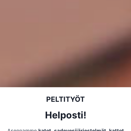
PELTITYÖT
Helposti!
Asennamme
katot
,
sadevesijärjestelmät
,
kattot