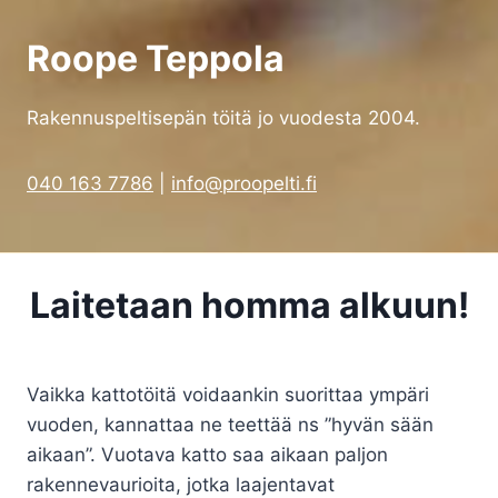
Roope Teppola
Rakennuspeltisepän töitä jo vuodesta 2004.
040 163 7786
|
info@proopelti.fi
Laitetaan homma alkuun!
Vaikka kattotöitä voidaankin suorittaa ympäri
vuoden, kannattaa ne teettää ns ”hyvän sään
aikaan”. Vuotava katto saa aikaan paljon
rakennevaurioita, jotka laajentavat