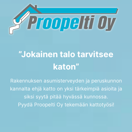
”Jokainen talo tarvitsee
katon”
Rakennuksen asumisterveyden ja peruskunnon
kannalta ehjä katto on yksi tärkeimpiä asioita ja
siksi syytä pitää hyvässä kunnossa.
Pyydä Proopelti Oy tekemään kattotyösi!